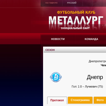
НА ГЛАВНУЮ
РУССКИЙ
НОВОСТИ
КОМАНДА
СЕЗОН
Днепропетро
Чем
Днепр
Гол: 1:0 – Лучкевич (75)
Стенограмма
Фото
Протокол