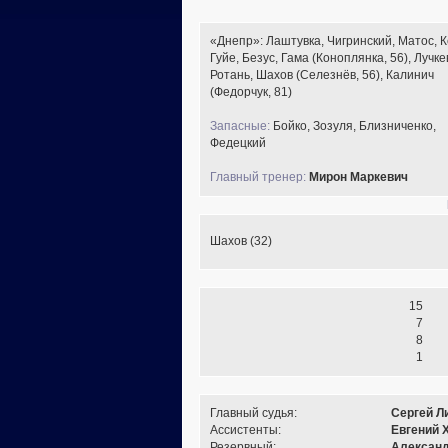
«Днепр»: Лаштувка, Чигринский, Матос, К
Гуйе, Безус, Гама (Коноплянка, 56), Лучке
Ротань, Шахов (Селезнёв, 56), Калинич
(Федорчук, 81)
Запасные:
Бойко, Зозуля, Близниченко,
Федецкий
Главный тренер:
Мирон Маркевич
Шахов (32)
15
7
8
1
Главный судья:
Сергей Л
Ассистенты:
Евгений 
Резервный:
Александ