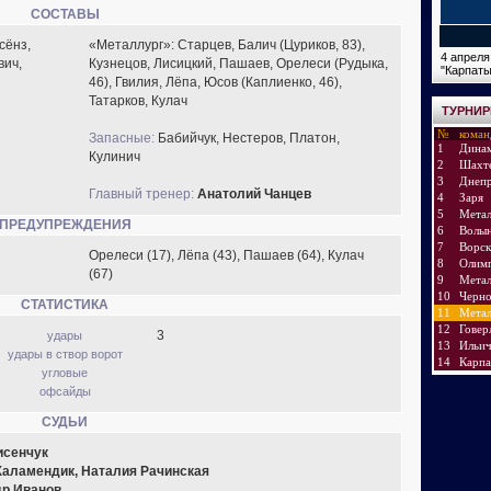
СОСТАВЫ
сёнз,
«Металлург»: Старцев, Балич (Цуриков, 83),
4 апреля
вич,
Кузнецов, Лисицкий, Пашаев, Орелеси (Рудыка,
"Карпаты
46), Гвилия, Лёпа, Юсов (Каплиенко, 46),
Татарков, Кулач
ТУРНИР
№
коман
Запасные:
Бабийчук, Нестеров, Платон,
1
Дина
Кулинич
2
Шахт
3
Днеп
Главный тренер:
Анатолий Чанцев
4
Заря
5
Метал
ПРЕДУПРЕЖДЕНИЯ
6
Волы
7
Ворск
Орелеси (17), Лёпа (43), Пашаев (64), Кулач
8
Олим
(67)
9
Метал
10
Черн
СТАТИСТИКА
11
Метал
12
Говер
3
удары
13
Ильич
удары в створ ворот
14
Карп
угловые
офсайды
СУДЬИ
исенчук
Халамендик, Наталия Рачинская
р Иванов