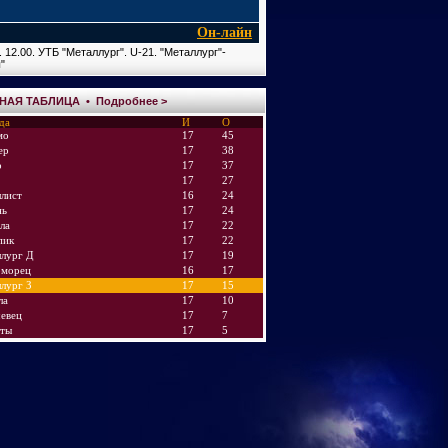
Он-лайн
. 12.00. УТБ "Металлург". U-21. "Металлург"-
"
НАЯ ТАБЛИЦА •
Подробнее >
да
И
О
мо
17
45
ер
17
38
р
17
37
17
27
лист
16
24
нь
17
24
ла
17
22
пик
17
22
лург Д
17
19
оморец
16
17
лург З
17
15
ла
17
10
евец
17
7
аты
17
5