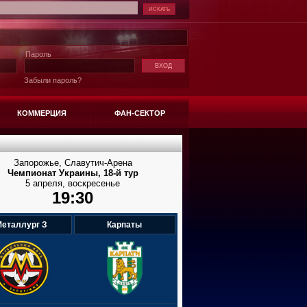
Пароль
Забыли пароль?
КОММЕРЦИЯ
ФАН-СЕКТОР
Запорожье, Славутич-Арена
Чемпионат Украины, 18-й тур
5 апреля, воскресенье
19:30
еталлург З
Карпаты