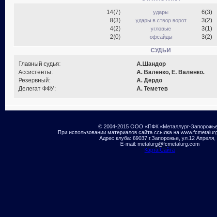
14(7)
6(3)
удары
8(3)
3(2)
удары в створ ворот
4(2)
3(1)
угловые
2(0)
3(2)
офсайды
СУДЬИ
Главный судья:
А.Шандор
Ассистенты:
А. Валенко, Е. Валенко.
Резервный:
А. Дердо
Делегат ФФУ:
А. Теметев
© 2004-2015 ООО «ПФК «Металлург-Запорожь
При использовании материалов сайта ссылка на www.fcmetalur
Адрес клуба: 69037 г.Запорожье, ул.12 Апреля,
E-mail: metalurg@fcmetalurg.com
Карта Сайта