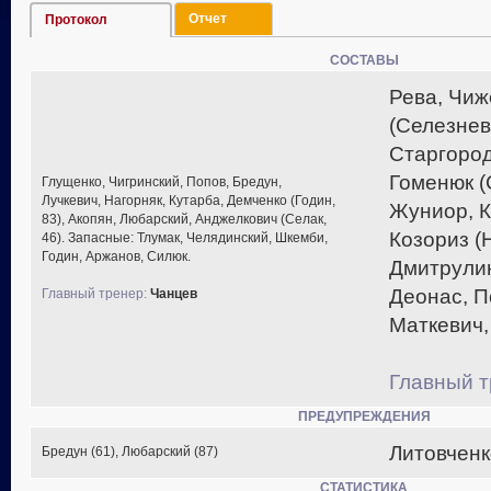
Отчет
Протокол
СОСТАВЫ
Рева, Чиж
(Селезнев,
Старгород
Гоменюк (
Глущенко, Чигринский, Попов, Бредун,
Лучкевич, Нагорняк, Кутарба, Демченко (Годин,
Жуниор, К
83), Акопян, Любарский, Анджелкович (Селак,
Козориз (Н
46). Запасные: Тлумак, Челядинский, Шкемби,
Годин, Аржанов, Силюк.
Дмитрулин
Деонас, П
Главный тренер:
Чанцев
Маткевич,
Главный т
ПРЕДУПРЕЖДЕНИЯ
Литовченко
Бредун (61), Любарский (87)
СТАТИСТИКА