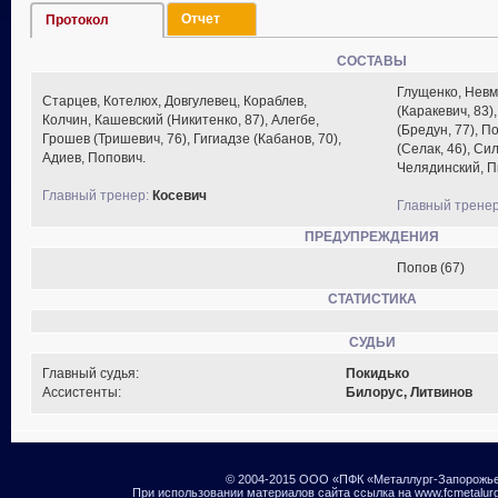
Отчет
Протокол
СОСТАВЫ
Глущенко, Невм
Старцев, Котелюх, Довгулевец, Кораблев,
(Каракевич, 83)
Колчин, Кашевский (Никитенко, 87), Алегбе,
(Бредун, 77), 
Грошев (Тришевич, 76), Гигиадзе (Кабанов, 70),
(Селак, 46), Си
Адиев, Попович.
Челядинский, П
Главный тренер:
Косевич
Главный тренер
ПРЕДУПРЕЖДЕНИЯ
Попов (67)
СТАТИСТИКА
СУДЬИ
Главный судья:
Покидько
Ассистенты:
Билорус, Литвинов
© 2004-2015 ООО «ПФК «Металлург-Запорожь
При использовании материалов сайта ссылка на www.fcmetalur