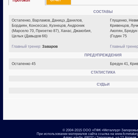
Отчет
Протокол
СОСТАВЫ
Остапенко, Варламов, Даницэ, Данилов,
Глущенко, Невм
Бордиян, Консессао, Кузнецов, Андроник
Кривенцов, Луч
(Марсело 70, Призетко 87), Ханас, Джакобия,
Акопян, Бредун
Целых (Давыдов 66)
(Годин 75
Главный тренер:
Заваров
Главный тренер
ПРЕДУПРЕЖДЕНИЯ
Остапенко 45
Бредун 41, Кри
СТАТИСТИКА
СУДЬИ
© 2004-2015 ООО «ПФК «Металлург-Запорожь
При использовании материалов сайта ссылка на www.fcmetalur
Адрес клуба: 69037 г.Запорожье, ул.12 Апреля,