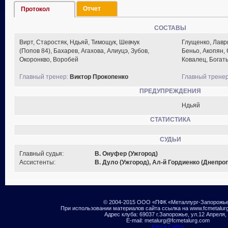
Отчет
Протокол
СОСТАВЫ
Вирт, Старостяк, Ндьяй, Тимощук, Шевчук
Глущенко, Лавр
(Попов 84), Бахарев, Агахова, Алиуцэ, Зубов,
Беньо, Акопян, 
Окоронкво, Воробей
Ковалец, Богат
Главный тренер:
Виктор Прокопенко
Главный тренер
ПРЕДУПРЕЖДЕНИЯ
Ндьяй
СТАТИСТИКА
СУДЬИ
Главный судья:
В. Онуфер (Ужгород)
Ассистенты:
В. Дуло (Ужгород), Ал-й Гордиенко (Днепро
© 2004-2015 ООО «ПФК «Металлург-Запорожь
При использовании материалов сайта ссылка на www.fcmetalur
Адрес клуба: 69037 г.Запорожье, ул.12 Апреля,
E-mail: metalurg@fcmetalurg.com
Карта Сайта