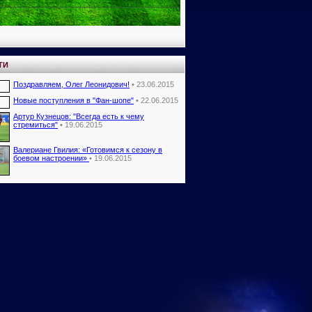
ТИ
Поздравляем, Олег Леонидович!
• 23.06.2015
Новые поступления в "Фан-шопе"
• 22.06.2015
Артур Кузнецов: "Всегда есть к чему
стремиться"
• 19.06.2015
Валериане Гвилия: «Готовимся к сезону в
боевом настроении»
• 19.06.2015