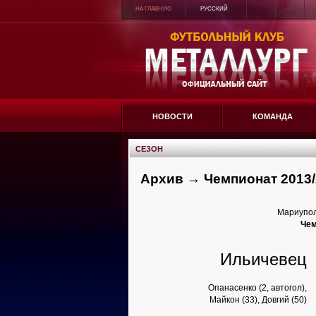
НА ГЛАВНУЮ
РУССКИЙ
НОВОСТИ
КОМАНДА
СЕЗОН
Архив → Чемпионат 2013/
Мариупол
Чем
Ильичевец
Опанасенко (2, автогол),
Майкон (33), Довгий (50)