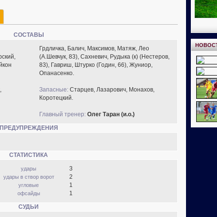
СОСТАВЫ
НОВОС
Грдличка, Балич, Максимов, Матяж, Лео
рский,
(А.Шевчук, 83), Сахневич, Рудыка (к) (Нестеров,
йкон
83), Гавриш, Штурко (Годин, 66), Жуниор,
Опанасенко.
,
Запасные:
Старцев, Лазарович, Монахов,
Коротецкий.
Главный тренер:
Олег Таран (и.о.)
ПРЕДУПРЕЖДЕНИЯ
СТАТИСТИКА
3
удары
2
удары в створ ворот
1
угловые
1
офсайды
СУДЬИ