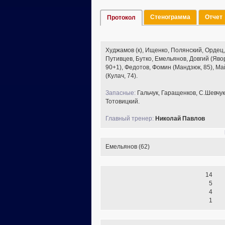
Стенограмма
Отчет
Протокол
Худжамов (к), Ищенко, Полянский, Ордец,
Путивцев, Бутко, Емельянов, Довгий (Яво
90+1), Федотов, Фомин (Мандзюк, 85), Ма
(Кулач, 74).
Запасные:
Гальчук, Гаращенков, С.Шевчук
Тотовицкий.
Главный тренер:
Николай Павлов
Емельянов (62)
14
5
4
1