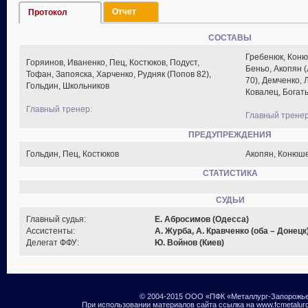
Отчет
Протокол
СОСТАВЫ
Гребенюк, Коню
Горяинов, Иваненко, Пец, Костюков, Подуст,
Беньо, Акопян 
Тофан, Запояска, Харченко, Рудняк (Попов 82),
70), Демченко, 
Гольдин, Школьников
Ковалец, Богат
Главный тренер:
Главный тренер
ПРЕДУПРЕЖДЕНИЯ
Гольдин, Пец, Костюков
Акопян, Конюше
СТАТИСТИКА
СУДЬИ
Главный судья:
Е. Абросимов (Одесса)
Ассистенты:
А. Журба, А. Кравченко (оба – Донецк
Делегат ФФУ:
Ю. Войнов (Киев)
© 2004-2015 ООО «ПФК «Металлург-Запорожь
При использовании материалов сайта ссылка на www.fcmetalur