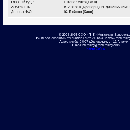
Главный судья:
Г. Коваленко (Киев)
Ассистенты:
А. Зверев (Бровары), Н. Даневич (Киев
Делегат ФФУ:
Ю. Войнов (Киев)
© 2004-2015 ООО «ПФК «Металлург-Запорожь
При использовании материалов сайта ссылка на www.fcmetalur
Адрес клуба: 69037 г.Запорожье, ул.12 Апреля,
E-mail: metalurg@fcmetalurg.com
Карта Сайта