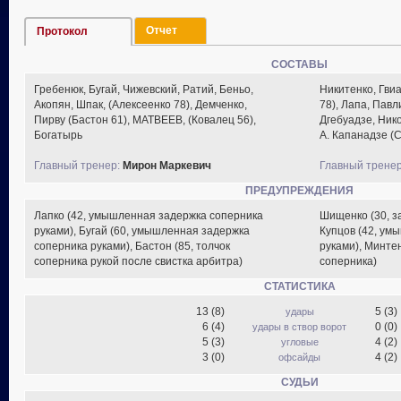
Отчет
Протокол
СОСТАВЫ
Гребенюк, Бугай, Чижевский, Ратий, Беньо,
Никитенко, Гви
Акопян, Шпак, (Алексеенко 78), Демченко,
78), Лапа, Пав
Пирву (Бастон 61), МАТВЕЕВ, (Ковалец 56),
Дгебуадзе, Нико
Богатырь
А. Капанадзе (
Главный тренер:
Мирон Маркевич
Главный тренер
ПРЕДУПРЕЖДЕНИЯ
Лапко (42, умышленная задержка соперника
Шищенко (30, з
руками), Бугай (60, умышленная задержка
Купцов (42, ум
соперника руками), Бастон (85, толчок
руками), Минтен
соперника рукой после свистка арбитра)
соперника)
СТАТИСТИКА
13 (8)
5 (3)
удары
6 (4)
0 (0)
удары в створ ворот
5 (3)
4 (2)
угловые
3 (0)
4 (2)
офсайды
СУДЬИ