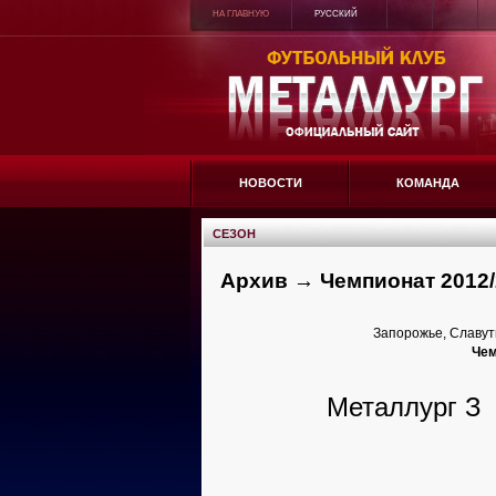
НА ГЛАВНУЮ
РУССКИЙ
НОВОСТИ
КОМАНДА
СЕЗОН
Архив → Чемпионат 2012/
Запорожье, Славут
Чем
Металлург З