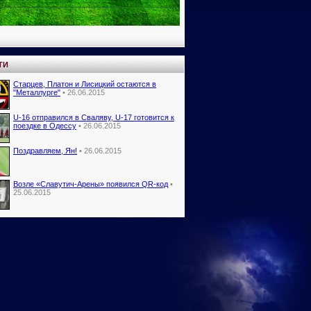
ТИ
Старцев, Платон и Лисицкий остаются в
"Металлурге"
• 26.06.2015
U-16 отправился в Сваляву, U-17 готовится к
поездке в Одессу
• 26.06.2015
Поздравляем, Ян!
• 26.06.2015
Возле «Славутич-Арены» появился QR-код
•
25.06.2015