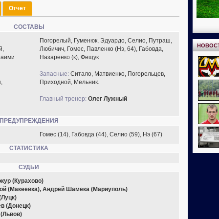
Отчет
СОСТАВЫ
Погорелый, Гуменюк, Эдуардо, Селио, Путраш,
НОВОС
й,
Любичич, Гомес, Павленко (Нэ, 64), Габовда,
раими
Назаренко (к), Фещук
Запасные:
Ситало, Матвиенко, Погорельцев,
,
Приходной, Мельник.
Главный тренер:
Олег Лужный
ПРЕДУПРЕЖДЕНИЯ
Гомес (14), Габовда (44), Селио (59), Нэ (67)
СТАТИСТИКА
СУДЬИ
кур (Курахово)
ой (Макеевка), Андрей Шамека (Мариуполь)
(Луцк)
в (Донецк)
(Львов)