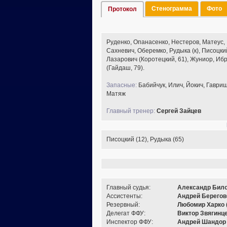
Стенограмма
Фото
Протокол
Руденко, Опанасенко, Нестеров, Матеус,
Сахневич, Оберемко, Рудыка (к), Писоцки
Лазарович (Коротецкий, 61), Жуниор, Иб
(Гайдаш, 79).
Запасные:
Бабийчук, Илич, Йокич, Гавриш
Матяж
Главный тренер:
Сергей Зайцев
Писоцкий (12), Рудыка (65)
Главный судья:
Александр Било
Ассистенты:
Андрей Берегов
Резервный:
Любомир Харко 
Делегат ФФУ:
Виктор Звягинце
Инспектор ФФУ:
Андрей Шандор 