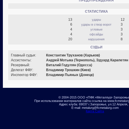
ПРЕДУПРЕЖДЕНИЯ
СТАТИСТИКА
13
12
удары
6
3
удары в створ ворот
4
3
угловые
4
3
офсайды
20
8
нарушения
СУДЬИ
Главный судья:
Константин Труханов (Харьков)
Ассистенты:
Андрей Мотыка (Тернополь), Эдуард Карапетян 
Резервный:
Виталий Годулян (Одесса)
Делегат ФФУ:
Владимир Трошкин (Киев)
Инспектор ФФУ:
Владимир Пьяных (Донецк)
© 2004-2015 ООО «ПФК «Металлург-Запорожь
При использовании материалов сайта ссылка на www.fcmetalur
Адрес клуба: 69037 г.Запорожье, ул.12 Апреля,
E-mail: metalurg@fcmetalurg.com
Карта Сайта