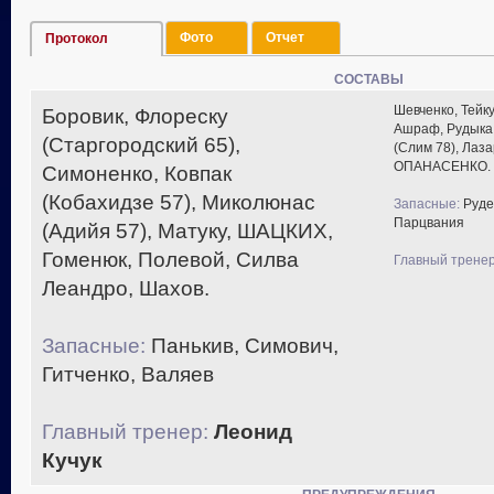
Фото
Отчет
Протокол
СОСТАВЫ
Шевченко, Тейку
Боровик, Флореску
Ашраф, Рудыка,
(Старгородский 65),
(Слим 78), Лаза
ОПАНАСЕНКО.
Симоненко, Ковпак
(Кобахидзе 57), Миколюнас
Запасные:
Руде
Парцвания
(Адийя 57), Матуку, ШАЦКИХ,
Гоменюк, Полевой, Силва
Главный тренер
Леандро, Шахов.
Запасные:
Панькив, Симович,
Гитченко, Валяев
Главный тренер:
Леонид
Кучук