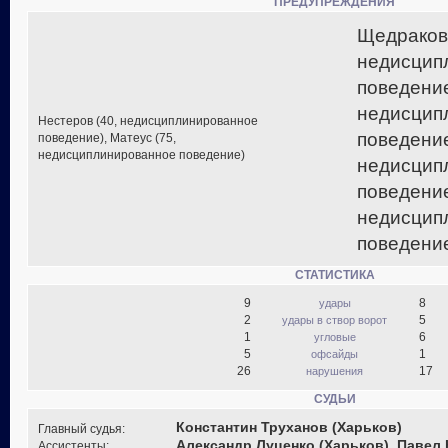
ПРЕДУПРЕЖДЕНИЯ
Щедраков 
недисцип
поведение
недисцип
Нестеров (40, недисциплинированное
поведение
поведение), Матеус (75,
недисциплинированное поведение)
недисцип
поведение
недисцип
поведение
СТАТИСТИКА
9
8
удары
2
5
удары в створ ворот
1
6
угловые
5
1
офсайды
26
17
нарушения
СУДЬИ
Константин Труханов (Харьков)
Главный судья:
Александр Луценко (Харьков), Павел 
Ассистенты: