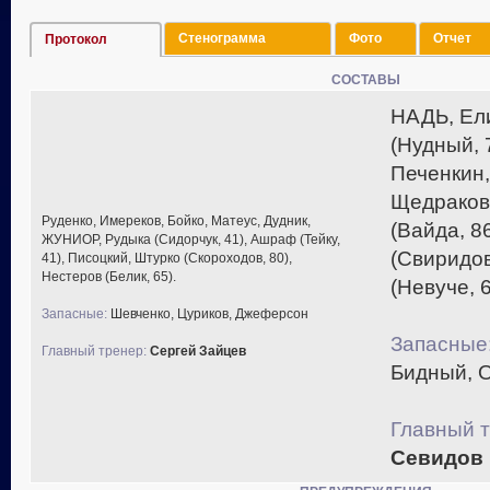
Стенограмма
Фото
Отчет
Протокол
СОСТАВЫ
НАДЬ, Ел
(Нудный, 
Печенкин,
Щедраков,
Руденко, Имереков, Бойко, Матеус, Дудник,
(Вайда, 8
ЖУНИОР, Рудыка (Сидорчук, 41), Ашраф (Тейку,
(Свиридов
41), Писоцкий, Штурко (Скороходов, 80),
Нестеров (Белик, 65).
(Невуче, 6
Запасные:
Шевченко, Цуриков, Джеферсон
Запасные
Главный тренер:
Сергей Зайцев
Бидный, 
Главный т
Севидов