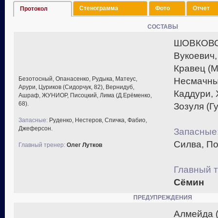
Стенограмма
Фото
Отчет
Протокол
СОСТАВЫ
ШОВКОВСК
Вукоевич,
Кравец (М
Безотосный, Опанасенко, Рудыка, Матеус,
Несмачный
Арури, Цуриков (Сидорчук, 82), Вернидуб,
Каддури, 
Ашраф, ЖУНИОР, Писоцкий, Лима (Д.Ерёменко,
68).
Зозуля (Гу
Запасные:
Руденко, Нестеров, Спичка, Фабио,
Джеферсон.
Запасные
Силва, По
Главный тренер:
Олег Лутков
Главный т
Сёмин
ПРЕДУПРЕЖДЕНИЯ
Алмейда (