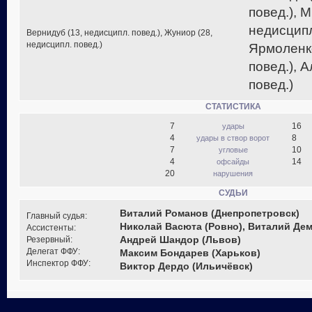
повед.), 
недисципл
Вернидуб (13, недисципл. повед.), Жуниор (28,
недисципл. повед.)
Ярмоленко
повед.), 
повед.)
СТАТИСТИКА
7
16
удары
4
8
удары в створ ворот
7
10
угловые
4
14
офсайды
20
нарушения
СУДЬИ
Виталий Романов (Днепропетровск)
Главный судья:
Николай Васюта (Ровно), Виталий Дем
Ассистенты:
Резервный:
Андрей Шандор (Львов)
Делегат ФФУ:
Максим Бондарев (Харьков)
Инспектор ФФУ:
Виктор Дердо (Ильичёвск)