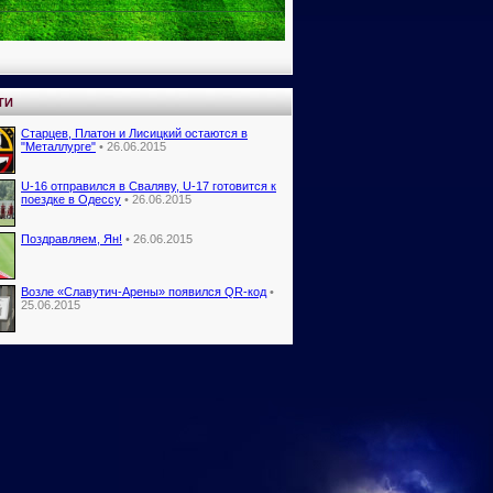
ТИ
Старцев, Платон и Лисицкий остаются в
"Металлурге"
• 26.06.2015
U-16 отправился в Сваляву, U-17 готовится к
поездке в Одессу
• 26.06.2015
Поздравляем, Ян!
• 26.06.2015
Возле «Славутич-Арены» появился QR-код
•
25.06.2015