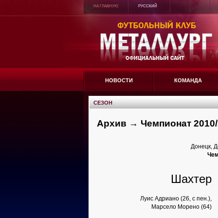
НА ГЛАВНУЮ
РУССКИЙ
НОВОСТИ
КОМАНДА
СЕЗОН
Архив → Чемпионат 2010/
Донецк, Д
Чем
Шахтер
Луис Адриано (26, с пен.),
Марсело Морено (64)