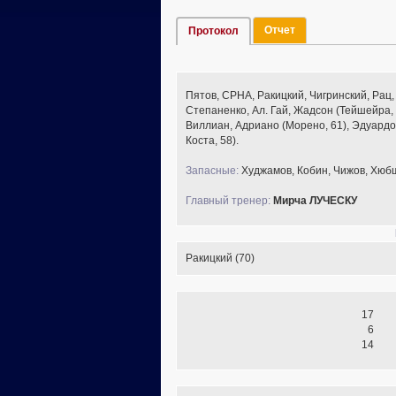
Отчет
Протокол
Пятов, СРНА, Ракицкий, Чигринский, Рац,
Степаненко, Ал. Гай, Жадсон (Тейшейра, 
Виллиан, Адриано (Морено, 61), Эдуардо 
Коста, 58).
Запасные:
Худжамов, Кобин, Чижов, Хюб
Главный тренер:
Мирча ЛУЧЕСКУ
Ракицкий (70)
17
6
14