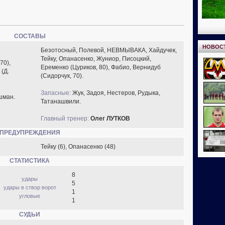
СОСТАВЫ
НОВОС
Безотосный, Полевой, НЕВМЫВАКА, Хайдучек,
Тейку, Опанасенко, Жуниор, Писоцкий,
70),
Еременко (Цуриков, 80), Фабио, Вернидуб
(Д.
(Сидорчук, 70).
Запасные:
Жук, Задоя, Нестеров, Рудыка,
шман.
Татанашвили.
Главный тренер:
Олег ЛУТКОВ
ПРЕДУПРЕЖДЕНИЯ
Тейку (6), Опанасенко (48)
СТАТИСТИКА
8
удары
5
удары в створ ворот
1
угловые
1
СУДЬИ