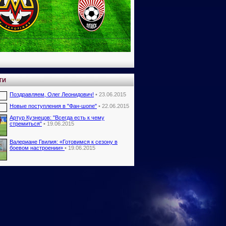
ТИ
Поздравляем, Олег Леонидович!
• 23.06.2015
Новые поступления в "Фан-шопе"
• 22.06.2015
Артур Кузнецов: "Всегда есть к чему
стремиться"
• 19.06.2015
Валериане Гвилия: «Готовимся к сезону в
боевом настроении»
• 19.06.2015