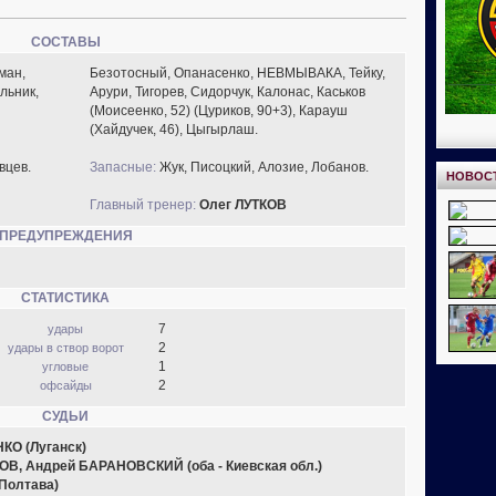
СОСТАВЫ
ман,
Безотосный, Опанасенко, НЕВМЫВАКА, Тейку,
льник,
Арури, Тигорев, Сидорчук, Калонас, Каськов
(Моисеенко, 52) (Цуриков, 90+3), Карауш
(Хайдучек, 46), Цыгырлаш.
вцев.
Запасные:
Жук, Писоцкий, Алозие, Лобанов.
НОВОС
Главный тренер:
Олег ЛУТКОВ
ПРЕДУПРЕЖДЕНИЯ
СТАТИСТИКА
7
удары
2
удары в створ ворот
1
угловые
2
офсайды
СУДЬИ
О (Луганск)
В, Андрей БАРАНОВСКИЙ (оба - Киевская обл.)
Полтава)