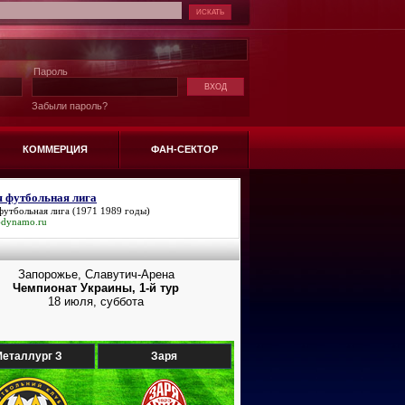
Пароль
Забыли пароль?
КОММЕРЦИЯ
ФАН-СЕКТОР
я футбольная лига
футбольная лига
(1971 1989 годы)
-dynamo.ru
Запорожье, Славутич-Арена
Чемпионат Украины, 1-й тур
18 июля, суббота
еталлург З
Заря