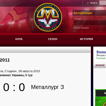
ПОИСК
Авторизация
Логин
Регистрация
КЛУБ
СЕЗОН
ИСТОРИЯ
Втора
Вторая 
bryansk
2011
АНОНС
ь, Стадион , 06 августа 2010
мпионат Украины, 5 тур
0 : 0
Металлург З
М