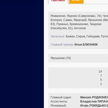
Отчет
Протокол
Романенко, Яценко (Самусиовас, 76), Чуч
Козориз, Савин, Яворский, Ярошенко (Ме
83), Пуканыч, Кривошеенко, Тищенко
(Насибулин, 61), Антонов.
Запасные:
Бажан, Сирык, Габедава, Пути
Главный тренер:
Илья БЛИЗНЮК
Ярошенко (70)
14
7
5
1
Главный судья:
Михаил РОДИОНЕНК
Ассистенты:
Владислав ТИПАНО
Резервный:
Игорь ПОКИДЬКО (