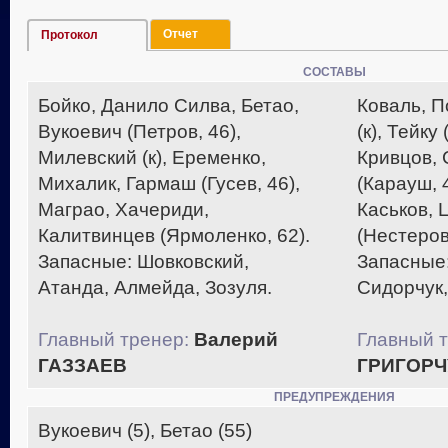
Отчет
Протокол
СОСТАВЫ
Бойко, Данило Силва, Бетао,
Коваль, 
Вукоевич (Петров, 46),
(к), Тейку
Милевский (к), Еременко,
Кривцов, 
Михалик, Гармаш (Гусев, 46),
(Карауш, 
Маграо, Хачериди,
Каськов,
Калитвинцев (Ярмоленко, 62).
(Нестеров
Запасные: Шовковский,
Запасные
Атанда, Алмейда, Зозуля.
Сидорчук,
Главный тренер:
Валерий
Главный т
ГАЗЗАЕВ
ГРИГОРЧ
ПРЕДУПРЕЖДЕНИЯ
Вукоевич (5), Бетао (55)