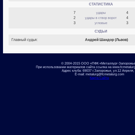
СТАТИСТИКА
7
4
удары
2
4
удары в створ ворот
3
3
угловые
СУДЬИ
Главный судья:
Андрей Шандор (Львов)
© 2004-2015 ООО «ПФК «Металлург-Запорожь
При использовании материалов сайта ссылка на www.fcmetalur
Адрес клуба: 69037 г.Запорожье, ул.12 Апреля,
E-mail: metalurg@fcmetalurg.com
Карта Сайта