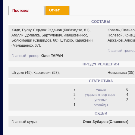
Отчет
Протокол
СОСТАВЫ
Хиди, Булку, Сердюк, Жданов (Кобахидзе, 81),
Коваль, Опанасе
Аголли, Допилка, Бартулович, Ивашкевичюс,
Полевой, Кривц
Бюлюкбаши (Свиридов, 66), Штурко, Каракевич
Аржанов, Алозие
(Мелащенко, 67).
Главный тренер
Главный тренер:
Олег ТАРАН
ПРЕДУПРЕЖДЕНИЯ
Штурко (45), Каракевич (58),
Невмывака (35),
СТАТИСТИКА
7
6
удары
2
4
удары в створ ворот
4
2
угловые
1
офсайды
СУДЬИ
Главный судья:
Олег Зубарев (Славянск)