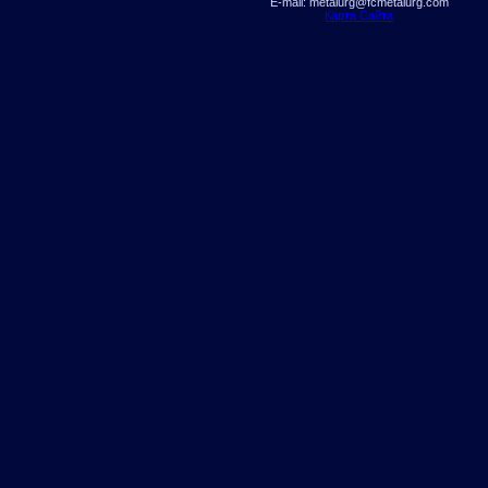
E-mail: metalurg@fcmetalurg.com
Карта Сайта