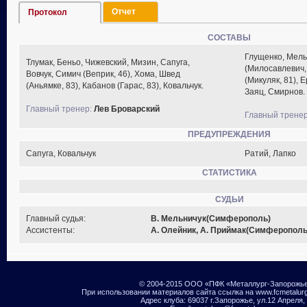
Отчет
Протокол
СОСТАВЫ
Глущенко, Мель
Тлумак, Беньо, Чижевский, Мизин, Сапуга,
(Милосавлевич,
Вовчук, Симич (Веприк, 46), Хома, Швед
(Микуляк, 81), 
(Аньямке, 83), Кабанов (Гарас, 83), Ковальчук.
Заяц, Смирнов.
Главный тренер:
Лев Броварский
Главный тренер
ПРЕДУПРЕЖДЕНИЯ
Сапуга, Ковальчук
Ратий, Лапко
СТАТИСТИКА
СУДЬИ
Главный судья:
В. Мельничук(Симферополь)
Ассистенты:
А. Олейник, А. Приймак(Симферополь
© 2004-2015 ООО «ПФК «Металлург-Запорожь
При использовании материалов сайта ссылка на www.fcmetalur
Адрес клуба: 69037 г.Запорожье, ул.12 Апреля,