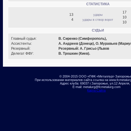
СТАТИСТИКА
17
13
удары
10
4
удары в створ ворот
10
СУДЬИ
Главный судья:
В. Сиренко (Симферополь),
Ассистенты:
А. Андреев (Донецк), О. Муравьев (Мариу
Резервный:
Резервный: А. Грисьо (Львов
Делегат ФФУ:
В. Трошкин (Киев).
© 2004-2015 ООО «ПФК «Металлург-Запорожь
При использовании материалов сайта ссылка на www.fcmetalur
Адрес клуба: 69037 г.Запорожье, ул.12 Апреля,
E-mail: metalurg@fcmetalurg.com
Карта Сайта