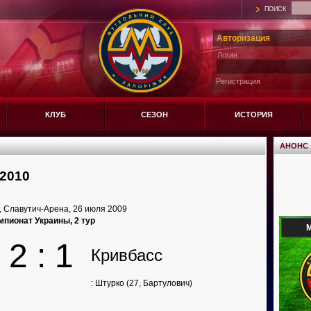
ПОИСК
Авторизация
Логин
Регистрация
КЛУБ
СЕЗОН
ИСТОРИЯ
АНОНС
2010
 Славутич-Арена, 26 июля 2009
мпионат Украины, 2 тур
М
2 : 1
Кривбасс
: Штурко (27, Бартулович)