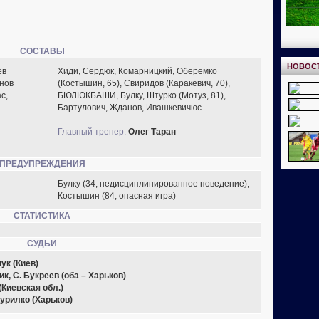
СОСТАВЫ
НОВОС
ев
Хиди, Сердюк, Комарницкий, Оберемко
анов
(Костышин, 65), Свиридов (Каракевич, 70),
с,
БЮЛЮКБАШИ, Булку, Штурко (Мотуз, 81),
Бартулович, Жданов, Ивашкевичюс.
Главный тренер:
Олег Таран
ПРЕДУПРЕЖДЕНИЯ
Булку (34, недисциплинированное поведение),
Костышин (84, опасная игра)
СТАТИСТИКА
СУДЬИ
ук (Киев)
к, С. Букреев (оба – Харьков)
(Киевская обл.)
Курилко (Харьков)