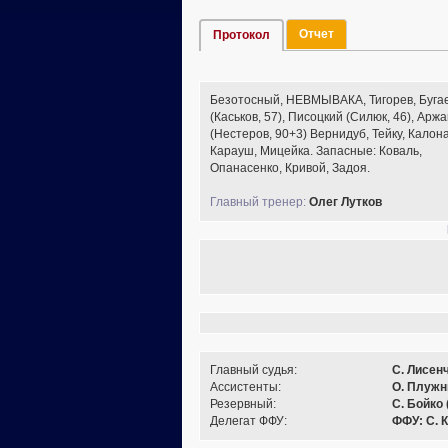
Отчет
Протокол
Безотосный, НЕВМЫВАКА, Тигорев, Буга
(Каськов, 57), Писоцкий (Силюк, 46), Арж
(Нестеров, 90+3) Вернидуб, Тейку, Калона
Карауш, Мицейка. Запасные: Коваль,
Опанасенко, Кривой, Задоя.
Главный тренер:
Олег Лутков
Главный судья:
С. Лисенч
Ассистенты:
О. Плужни
Резервный:
С. Бойко 
Делегат ФФУ:
ФФУ: С. 