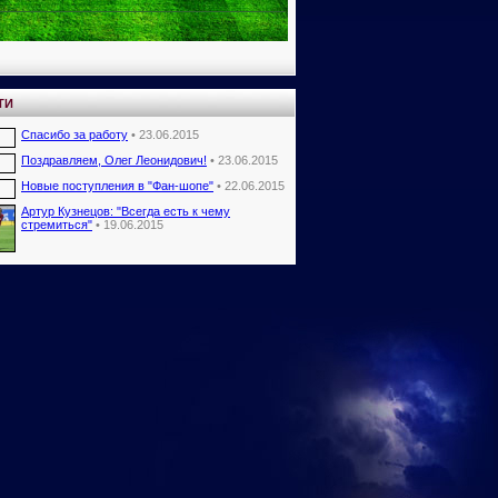
ТИ
Спасибо за работу
• 23.06.2015
Поздравляем, Олег Леонидович!
• 23.06.2015
Новые поступления в "Фан-шопе"
• 22.06.2015
Артур Кузнецов: "Всегда есть к чему
стремиться"
• 19.06.2015