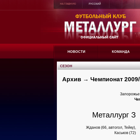
НА ГЛАВНУЮ
РУССКИЙ
НОВОСТИ
КОМАНДА
СЕЗОН
Архив → Чемпионат 2009/
Запорожье,
Че
Металлург З
Жданов (66, автогол, Тейку),
Каськов (72)