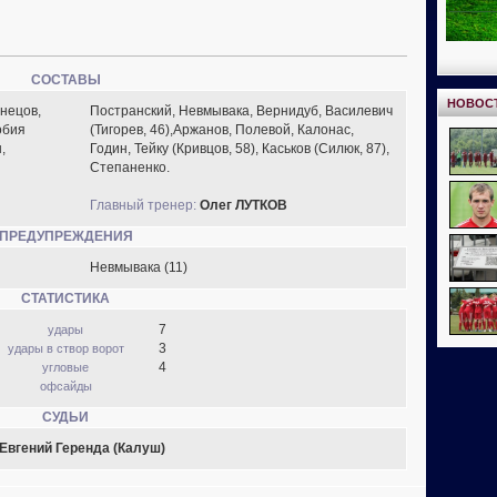
СОСТАВЫ
НОВОС
знецов,
Постранский, Невмывака, Вернидуб, Василевич
обия
(Тигорев, 46),Аржанов, Полевой, Калонас,
,
Годин, Тейку (Кривцов, 58), Каськов (Силюк, 87),
Степаненко.
Главный тренер:
Олег ЛУТКОВ
ПРЕДУПРЕЖДЕНИЯ
Невмывака (11)
СТАТИСТИКА
7
удары
3
удары в створ ворот
4
угловые
офсайды
СУДЬИ
Евгений Геренда (Калуш)