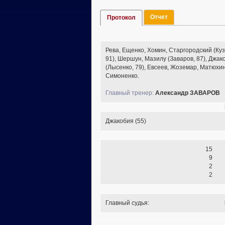
Отчет
Протокол
Рева, Ещенко, Хомин, Старгородский (Ку
91), Шершун, Мазилу (Заваров, 87), Джак
(Лысенко, 79), Евсеев, Жоземар, Матюхин
Симоненко.
Главный тренер:
Александр ЗАВАРОВ
Джакобия (55)
15
9
2
2
Главный судья: