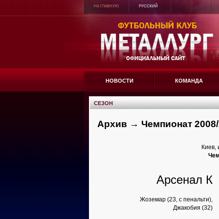
НА ГЛАВНУЮ
РУССКИЙ
НОВОСТИ
КОМАНДА
СЕЗОН
Архив → Чемпионат 2008/
Киев, 
Чем
Арсенал К
Жоземар (23, с пенальти),
Джакобия (32)