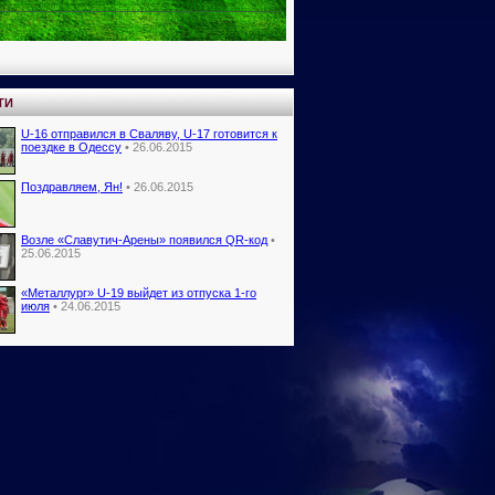
ТИ
U-16 отправился в Сваляву, U-17 готовится к
поездке в Одессу
• 26.06.2015
Поздравляем, Ян!
• 26.06.2015
Возле «Славутич-Арены» появился QR-код
•
25.06.2015
«Металлург» U-19 выйдет из отпуска 1-го
июля
• 24.06.2015