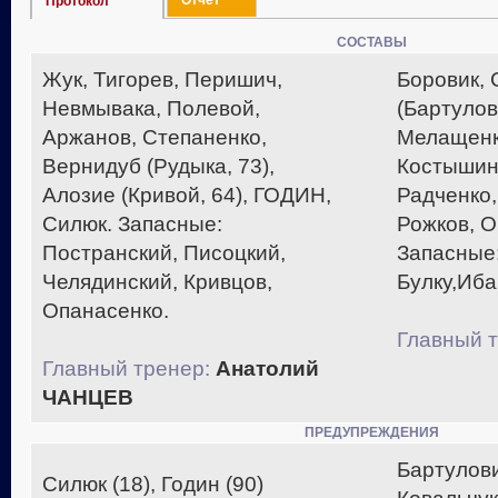
Отчет
Протокол
СОСТАВЫ
Жук, Тигорев, Перишич,
Боровик, 
Невмывака, Полевой,
(Бартулов
Аржанов, Степаненко,
Мелащенко
Вернидуб (Рудыка, 73),
Костышин 
Алозие (Кривой, 64), ГОДИН,
Радченк
Силюк. Запасные:
Рожков, О
Постранский, Писоцкий,
Запасные:
Челядинский, Кривцов,
Булку,Иба
Опанасенко.
Главный т
Главный тренер:
Анатолий
ЧАНЦЕВ
ПРЕДУПРЕЖДЕНИЯ
Бартулови
Силюк (18), Годин (90)