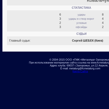
Ковальчук
СТАТИСТИКА
6
8
удары
3
4
удары в створ ворот
2
4
угловые
3
2
офсайды
СУДЬИ
Главный судья:
Сергей ШЕБЕК (Киев)
© 2004-2015 ООО «ПФК «Металлург-Запорожь
При использовании материалов сайта ссылка на www.fcmetalur
Адрес клуба: 69037 г.Запорожье, ул.12 Апреля,
E-mail: metalurg@fcmetalurg.com
Карта Сайта