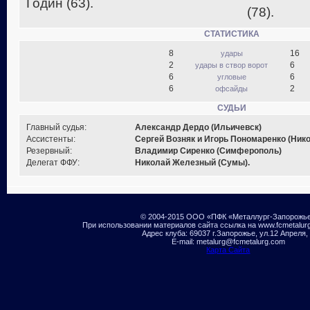
Годин (63).
(78).
СТАТИСТИКА
8
16
удары
2
6
удары в створ ворот
6
6
угловые
6
2
офсайды
СУДЬИ
Главный судья:
Александр Дердо (Ильичевск)
Ассистенты:
Сергей Возняк и Игорь Пономаренко (Нико
Резервный:
Владимир Сиренко (Симферополь)
Делегат ФФУ:
Николай Железный (Сумы).
© 2004-2015 ООО «ПФК «Металлург-Запорожь
При использовании материалов сайта ссылка на www.fcmetalur
Адрес клуба: 69037 г.Запорожье, ул.12 Апреля,
E-mail: metalurg@fcmetalurg.com
Карта Сайта