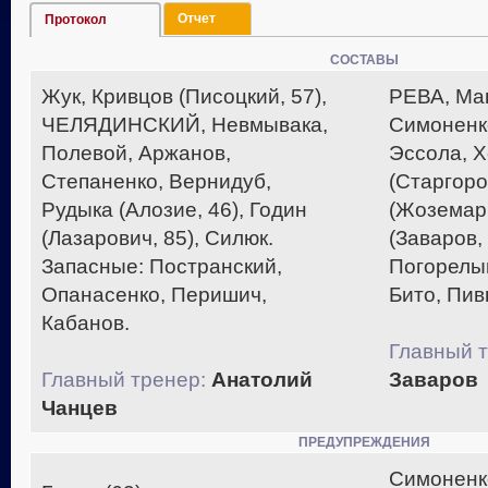
Отчет
Протокол
СОСТАВЫ
Жук, Кривцов (Писоцкий, 57),
РЕВА, Ман
ЧЕЛЯДИНСКИЙ, Невмывака,
Симоненко
Полевой, Аржанов,
Эссола, Х
Степаненко, Вернидуб,
(Старгоро
Рудыка (Алозие, 46), Годин
(Жоземар,
(Лазарович, 85), Силюк.
(Заваров,
Запасные: Постранский,
Погорелы
Опанасенко, Перишич,
Бито, Пив
Кабанов.
Главный т
Главный тренер:
Анатолий
Заваров
Чанцев
ПРЕДУПРЕЖДЕНИЯ
Симоненк