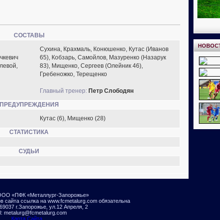
СОСТАВЫ
НОВОС
Сухина, Крахмаль, Конюшенко, Кутас (Иванов
учкевич
65), Кобзарь, Самойлов, Мазуренко (Назарук
олевой,
83), Мищенко, Сергеев (Олейник 46),
Гребеножко, Терещенко
Главный тренер:
Петр Слободян
ПРЕДУПРЕЖДЕНИЯ
Кутас (6), Мищенко (28)
СТАТИСТИКА
СУДЬИ
ООО «ПФК «Металлург-Запорожье»
в сайта ссылка на www.fcmetalurg.com обязательна
69037 г.Запорожье, ул.12 Апреля, 2
l: metalurg@fcmetalurg.com
Карта Сайта