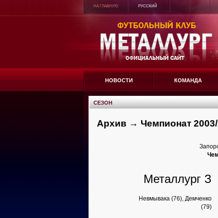
НА ГЛАВНУЮ
РУССКИЙ
НОВОСТИ
КОМАНДА
СЕЗОН
Архив → Чемпионат 2003/
Запоро
Чем
Металлург З
Невмывака (76), Демченко
(79)