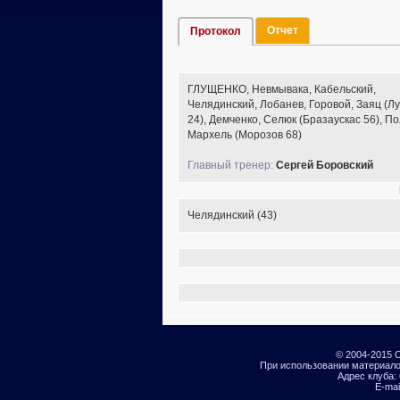
Отчет
Протокол
ГЛУЩЕНКО, Невмывака, Кабельский,
Челядинский, Лобанев, Горовой, Заяц (Л
24), Демченко, Селюк (Бразаускас 56), П
Мархель (Морозов 68)
Главный тренер:
Сергей Боровский
Челядинский (43)
© 2004-2015 
При использовании материало
Адрес клуба: 
E-mai