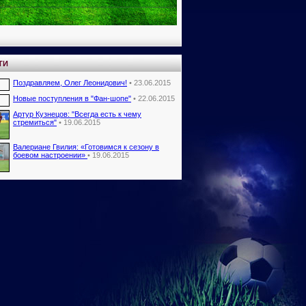
ТИ
Поздравляем, Олег Леонидович!
• 23.06.2015
Новые поступления в "Фан-шопе"
• 22.06.2015
Артур Кузнецов: "Всегда есть к чему
стремиться"
• 19.06.2015
Валериане Гвилия: «Готовимся к сезону в
боевом настроении»
• 19.06.2015