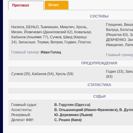
Отчет
Протокол
СОСТАВЫ
Глущенко, Више
Налепа, БЕНЬО, Тымчишин, Микулич, Хроль,
Валуца, Богаты
Мизин, Йовичевич (Даниловский 62), Ковальчук,
(Решитка 83), З
Кабанов (Аньямке 77), Сучков, Швед (Кирицэ
ДЕМЧЕНКО. Зап
24). Запасные: Тлумак, Веприк, Годвин, Платон.
Иващенко, Лапк
Главный тренер:
Иван Голац
Главный тренер
ПРЕДУПРЕЖДЕНИЯ
Годин (33), Зая
Сучков (35), Кабанов (54), Хроль (59)
(83)
СТАТИСТИКА
СУДЬИ
Главный судья:
В. Годулян (Одесса)
Ассистенты:
В. Ольшанецкий (Ивано-Франковск), В. Дуло
Резервный:
Ю. Деревянко (Львов)
Делегат ФФУ:
С. Решко (Киев)