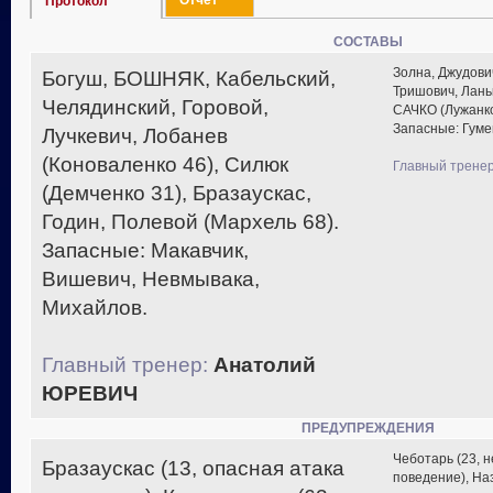
Отчет
Протокол
СОСТАВЫ
Золна, Джудович
Богуш, БОШНЯК, Кабельский,
Тришович, Ланьк
Челядинский, Горовой,
САЧКО (Лужанко
Запасные: Гуме
Лучкевич, Лобанев
(Коноваленко 46), Силюк
Главный тренер
(Демченко 31), Бразаускас,
Годин, Полевой (Мархель 68).
Запасные: Макавчик,
Вишевич, Невмывака,
Михайлов.
Главный тренер:
Анатолий
ЮРЕВИЧ
ПРЕДУПРЕЖДЕНИЯ
Чеботарь (23, 
Бразаускас (13, опасная атака
поведение), Наз