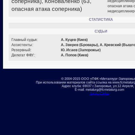
соперника), Коноваленко (63,
недисциплиниро
опасная атака с
опасная атака соперника)
недисциплинир
СТАТИСТИКА
СУДЬИ
Главный судья:
А. Куцев (Киев)
Ассистенты:
А. Зверев (Бровары), А. Кревский (Вышг
Резервный:
Ю. Исаев (Запорожье)
Делегат ФФУ:
А. Попов (Киев)
© 2004-2015 ООО «ПФК «Металлург-Запорожь
При использовании материалов сайта ссылка на www.fcmetalur
Адрес клуба: 69037 г.Запорожье, ул.12 Апреля,
E-mail: metalurg@fcmetalurg.com
Карта Сайта