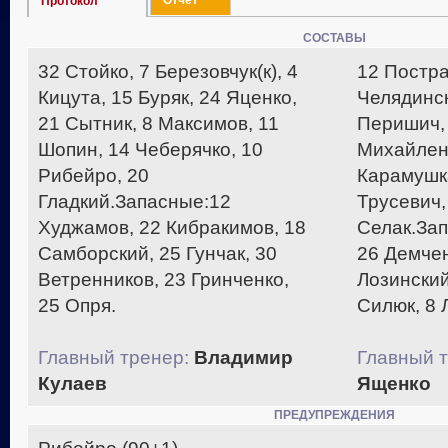
Отчет
Протокол
СОСТАВЫ
32 Стойко, 7 Березовчук(к), 4
12 Постра
Кицута, 15 Буряк, 24 Яценко,
Челядинск
21 Сытник, 8 Максимов, 11
Перишич, 
Шопин, 14 Чеберячко, 10
Михайленк
Рибейро, 20
Карамушка
Гладкий.Запасные:12
Трусевич,
Худжамов, 22 Кибракимов, 18
Селак.Зап
Самборский, 25 Гунчак, 30
26 Демчен
Ветренников, 23 Гринченко,
Лозинский
25 Опря.
Силюк, 8 
Главный тренер:
Владимир
Главный т
Кулаев
Ященко
ПРЕДУПРЕЖДЕНИЯ