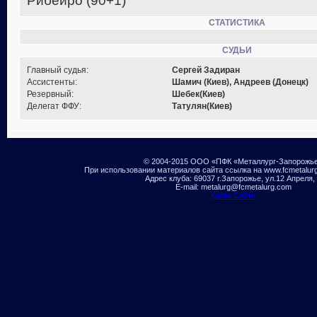
Рибейро (90+1)
СТАТИСТИКА
СУДЬИ
Главный судья:
Сергей Задиран
Ассистенты:
Шамич (Киев), Андреев (Донецк)
Резервный:
Шебек(Киев)
Делегат ФФУ:
Татулян(Киев)
© 2004-2015 ООО «ПФК «Металлург-Запорожь
При использовании материалов сайта ссылка на www.fcmetalur
Адрес клуба: 69037 г.Запорожье, ул.12 Апреля,
E-mail: metalurg@fcmetalurg.com
Карта Сайта