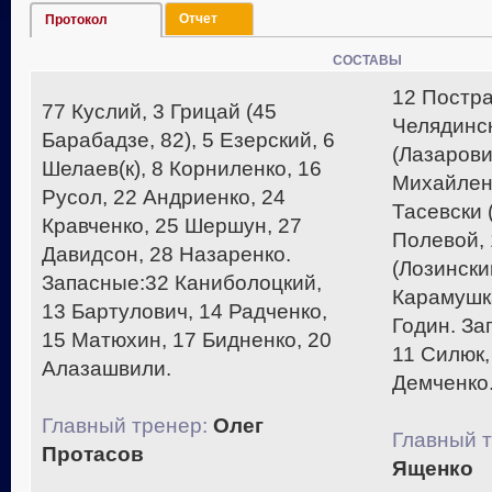
Отчет
Протокол
СОСТАВЫ
12 Постра
77 Куслий, 3 Грицай (45
Челядинск
Барабадзе, 82), 5 Езерский, 6
(Лазарович
Шелаев(к), 8 Корниленко, 16
Михайленк
Русол, 22 Андриенко, 24
Тасевски (
Кравченко, 25 Шершун, 27
Полевой,
Давидсон, 28 Назаренко.
(Лозински
Запасные:32 Каниболоцкий,
Карамушка
13 Бартулович, 14 Радченко,
Годин. За
15 Матюхин, 17 Бидненко, 20
11 Силюк,
Алазашвили.
Демченко
Главный тренер:
Олег
Главный т
Протасов
Ященко