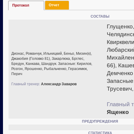
Отчет
Протокол
СОСТАВЫ
Глущенко,
Челядинс
Квирквели
Любарский
Дионас, Романчук, Ильницкий, Беньо, Мизин(к),
Михайлен
Джакобия (Головко 81), Закарлюка, Брглес,
Бредун, Канкава, Шандрук. Запасные: Кирилов,
66), Каше
Розгон, Ярошенко, Рыбальченко, Герасимюк,
Демченко 
Перич
Запасные:
Главный тренер:
Александр Заваров
Трусевич,
Главный т
Ященко
ПРЕДУПРЕЖДЕНИЯ
СТАТИСТИКА