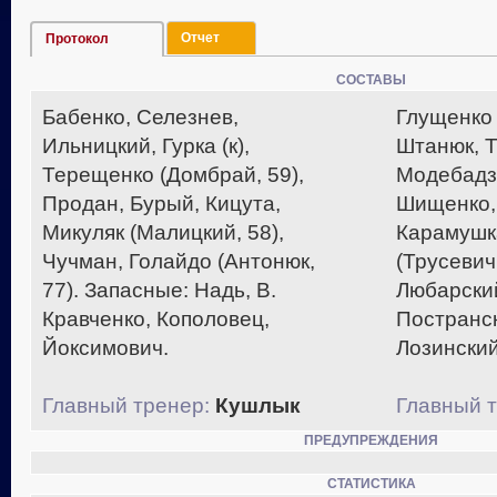
Отчет
Протокол
СОСТАВЫ
Бабенко, Селезнев,
Глущенко 
Ильницкий, Гурка (к),
Штанюк, Т
Терещенко (Домбрай, 59),
Модебадзе
Продан, Бурый, Кицута,
Шищенко, 
Микуляк (Малицкий, 58),
Карамушк
Чучман, Голайдо (Антонюк,
(Трусевич
77). Запасные: Надь, В.
Любарски
Кравченко, Кополовец,
Постранск
Йоксимович.
Лозинский
Главный тренер:
Кушлык
Главный т
ПРЕДУПРЕЖДЕНИЯ
СТАТИСТИКА