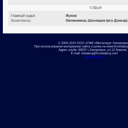
СУДЬИ
Главный судья:
Жуков
Ассистенты:
Овчинников, Шеховцев (все Донецк)
© 2004-2015 ООО «ПФК «Металлург-Запорожь
При использовании материалов сайта ссылка на www.fcmetalur
Адрес клуба: 69037 г.Запорожье, ул.12 Апреля,
E-mail: metalurg@fcmetalurg.com
Карта Сайта