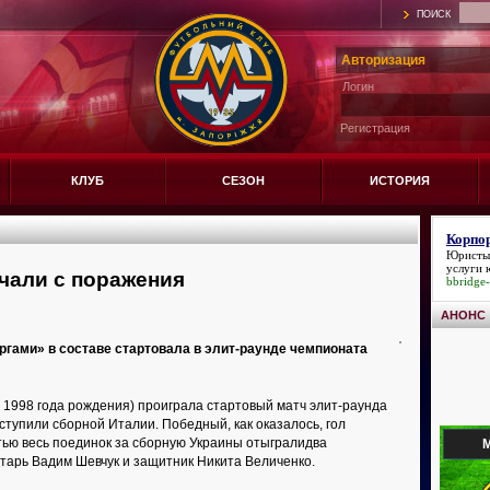
ПОИСК
Авторизация
Логин
Регистрация
КЛУБ
СЕЗОН
ИСТОРИЯ
Корпор
Юристы
услуги 
ачали с поражения
bbridge-
АНОНС
ргами» в составе стартовала в элит-раунде чемпионата
1998 года рождения) проиграла стартовый матч элит-раунда
уступили сборной Италии. Победный, как оказалось, гол
тью весь поединок за сборную Украины отыгралидва
М
тарь Вадим Шевчук и защитник Никита Величенко.