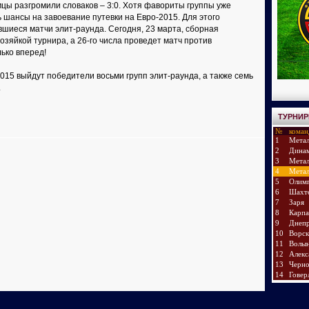
цы разгромили словаков – 3:0. Хотя фавориты группы уже
ь шансы на завоевание путевки на Евро-2015. Для этого
шиеся матчи элит-раунда. Сегодня, 23 марта, сборная
озяйкой турнира, а 26-го числа проведет матч против
лько вперед!
15 выйдут победители восьми групп элит-раунда, а также семь
.
ТУРНИР
№
коман
1
Метал
2
Дина
3
Метал
4
Метал
5
Олим
6
Шахт
7
Заря
8
Карп
9
Днеп
10
Ворск
11
Волы
12
Алекс
13
Черн
14
Говер