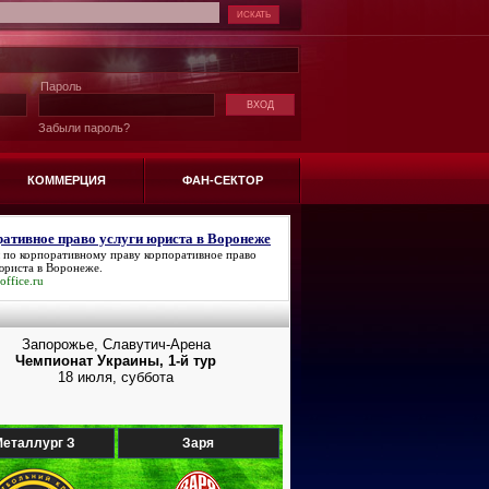
Пароль
Забыли пароль?
КОММЕРЦИЯ
ФАН-СЕКТОР
ативное право услуги юриста в Воронеже
 по корпоративному праву
корпоративное право
юриста в Воронеже
.
office.ru
Запорожье, Славутич-Арена
Чемпионат Украины, 1-й тур
18 июля, суббота
еталлург З
Заря