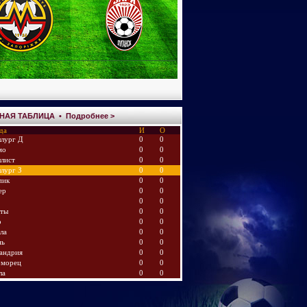
НАЯ ТАБЛИЦА •
Подробнее >
да
И
О
лург Д
0
0
мо
0
0
лист
0
0
лург З
0
0
пик
0
0
ер
0
0
0
0
аты
0
0
р
0
0
ла
0
0
нь
0
0
андрия
0
0
оморец
0
0
ла
0
0