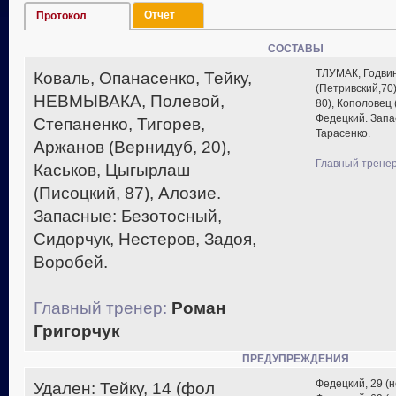
Отчет
Протокол
СОСТАВЫ
ТЛУМАК, Годвин
Коваль, Опанасенко, Тейку,
(Петривский,70)
НЕВМЫВАКА, Полевой,
80), Кополовец (
Федецкий. Запа
Степаненко, Тигорев,
Тарасенко.
Аржанов (Вернидуб, 20),
Главный тренер
Каськов, Цыгырлаш
(Писоцкий, 87), Алозие.
Запасные: Безотосный,
Сидорчук, Нестеров, Задоя,
Воробей.
Главный тренер:
Роман
Григорчук
ПРЕДУПРЕЖДЕНИЯ
Федецкий, 29 (н
Удален: Тейку, 14 (фол