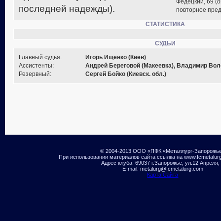
Федецкий, 69 (
последней надежды).
повторное пред
СТАТИСТИКА
СУДЬИ
Главный судья:
Игорь Ищенко (Киев)
Ассистенты:
Андрей Береговой (Макеевка), Владимир Вол
Резервный:
Сергей Бойко (Киевск. обл.)
© 2004-2013 ООО «ПФК «Металлург-Запорожь
При использовании материалов сайта ссылка на www.fcmetalur
Адрес клуба: 69037 г.Запорожье, ул.12 Апреля,
E-mail: metalurg@fcmetalurg.com
Карта Сайта