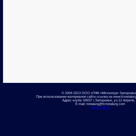
© 2004-2013 ООО «ПФК «Металлург-Запорожь
При использовании материалов сайта ссылка на www.fcmetalur
Адрес клуба: 69037 г.Запорожье, ул.12 Апреля,
E-mail: metalurg@fcmetalurg.com
Карта Сайта