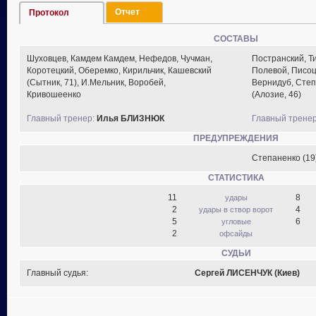
Отчет
Протокол
СОСТАВЫ
Шуховцев, Камдем Камдем, Нефедов, Чучман,
Постранский, Ти
Коротецкий, Оберемко, Кирильчик, Кашевский
Полевой, Писоц
(Сытник, 71), И.Мельник, Воробей,
Вернидуб, Степ
Кривошеенко
(Алозие, 46)
Главный тренер:
Илья БЛИЗНЮК
Главный тренер
ПРЕДУПРЕЖДЕНИЯ
Степаненко (19
СТАТИСТИКА
11
8
удары
2
4
удары в створ ворот
5
6
угловые
2
офсайды
СУДЬИ
Главный судья:
Сергей ЛИСЕНЧУК (Киев)