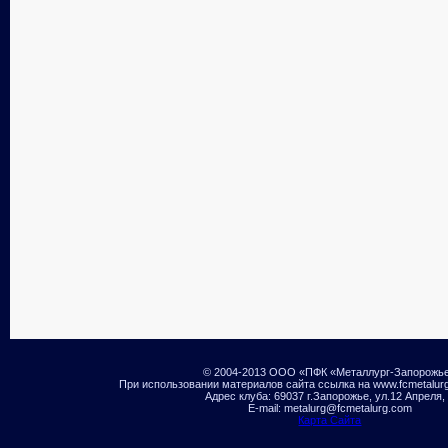
© 2004-2013 ООО «ПФК «Металлург-Запорожь
При использовании материалов сайта ссылка на www.fcmetalur
Адрес клуба: 69037 г.Запорожье, ул.12 Апреля,
E-mail: metalurg@fcmetalurg.com
Карта Сайта