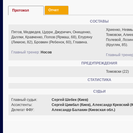
Отчет
Протокол
СОСТАВЫ
Хриенко, Невмыв
Пятов, Медведев, Цурри, Джуричич, Онищенко,
Томовски, Алиев
Даллки, Кравченко, Попов (Ярмаш, 68), Епуряну
Полевой, Лозин
(Ликиою, 82), Бровкин (Ребенок, 60), Главина.
(Кругляк, 85).
Главный тренер:
Носов
Главный тренер
ПРЕДУПРЕЖДЕНИЯ
Томовски (22)
СТАТИСТИКА
СУДЬИ
Главный судья:
Сергей Шебек (Киев)
Ассистенты:
Сергей Цимбал (Киев), Александр Кревский (К
Делегат ФФУ:
Александр Балакин (Киевская обл.)