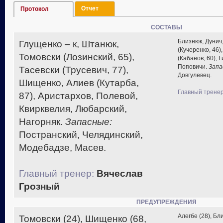
Отчет
Протокол
СОСТАВЫ
Близнюк, Дунич
Глущенко – к, Штанюк,
(Кучеренко, 46)
Томовски (Лозинский, 65),
(Кабанов, 60), Г
Поповичи.
Запа
Тасевски (Трусевич, 77),
Довгулевец.
Шищенко, Алиев (Кутарба,
Главный тренер
87), Аристархов, Полевой,
Квирквелия, Любарский,
Нагорняк.
Запасные:
Постранский, Челядинский,
Модебадзе, Масев.
Главный тренер:
Вячеслав
Грозный
ПРЕДУПРЕЖДЕНИЯ
Алегбе (28), Бл
Томовски (24), Шищенко (68,