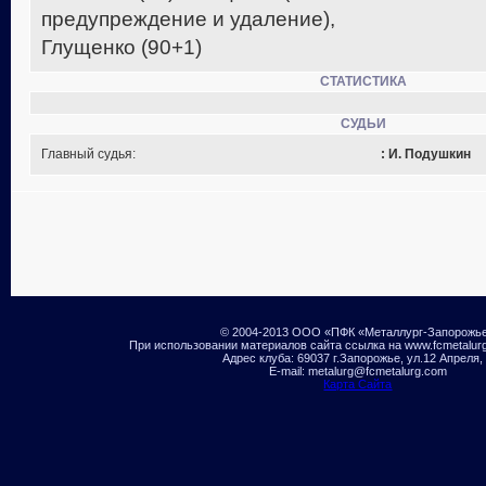
предупреждение и удаление),
Глущенко (90+1)
СТАТИСТИКА
СУДЬИ
Главный судья:
: И. Подушкин
© 2004-2013 ООО «ПФК «Металлург-Запорожь
При использовании материалов сайта ссылка на www.fcmetalur
Адрес клуба: 69037 г.Запорожье, ул.12 Апреля,
E-mail: metalurg@fcmetalurg.com
Карта Сайта