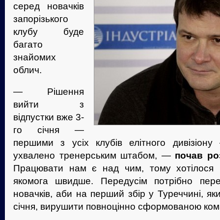
серед новачків
запорізького
клубу буде
багато
знайомих
облич.
— Рішення
вийти з
відпустки вже 3-
го січня —
першими з усіх клубів елітного дивізіону
ухвалено тренерським штабом, —
почав ро
Працювати нам є над чим, тому хотілося р
якомога швидше. Передусім потрібно пере
новачків, аби на перший збір у Туреччині, я
січня, вирушити повноцінно сформованою ко