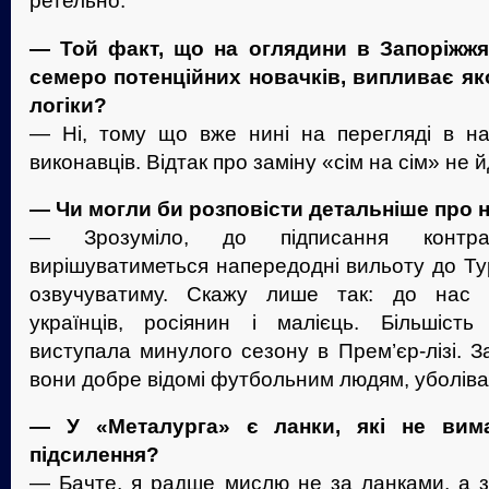
ретельно.
— Той факт, що на оглядини в Запоріжжя
семеро потенційних новачків, випливає як
логіки?
— Ні, тому що вже нині на перегляді в н
виконавців. Відтак про заміну «сім на сім» не 
— Чи могли би розповісти детальніше про 
— Зрозуміло, до підписання контра
вирішуватиметься напередодні вильоту до Ту
озвучуватиму. Скажу лише так: до нас 
українців, росіянин і малієць. Більшість 
виступала минулого сезону в Прем’єр-лізі. З
вони добре відомі футбольним людям, уболів
— У «Металурга» є ланки, які не вима
підсилення?
— Бачте, я радше мислю не за ланками, а з