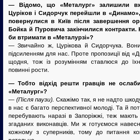
— Відомо, що «Металург» залишили вж
Цуріков і Сидорчук перейшли в «Динамо»,
повернулися в Київ після завершення ор
Бойка й Пуровича закінчилися контракти. К
би втримати в «Металурзі»?
— Звичайно ж, Цурікова й Сидорчука. Вон
підсиленням для нас. Проте пропозиції від «
щодня, тож із розумінням ставлюся до їхні
повинні рости.
— Тобто відхід решти гравців не ослаби
«Металург»?
—
(Після паузи).
Скажімо так, я не надто шкод
в нас є багато перспективної молоді. Та й пот
перебувають наразі в Запоріжжі, теж мають
згаданих виконавців. Ми ж готуємося навесн
кожному з суперників, тому до питання ком