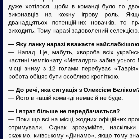
дуже хотілося, щоби в команді було по дво
виконавців на кожну ігрову роль. Як
дванадцятьох потенційних новачків, то п
виходить. Тому наразі задоволений селекцією.
— Яку ланку наразі вважаєте найслабкішо
— Напад. Це, мабуть, хвороба всіх українсь
частині чемпіонату «Металург» забив усього 5
місці знизу з 12 голами перебуває «Таврі
робота обіцяє бути особливо кропіткою.
— До речі, яка ситуація з Олексієм Бєліком
— Його в нашій команді немає й не буде.
— І втрат більше не передбачається?
— Поки що всі на місці, жодних офіційних про
отримували. Однак зрозумійте, наскільки
скажімо, київському «Динамо», якщо тому зна