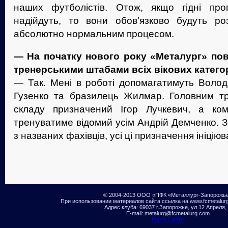
наших футболістів. Отож, якщо гідні про
надійдуть, то вони обов’язково будуть ро
абсолютно нормальним процесом.
— На початку нового року «Металург» пов
тренерськими штабами всіх вікових катего
— Так. Мені в роботі допомагатимуть Волод
Гузенко та бразилець Жилмар. Головним т
складу призначений Ігор Лучкевич, а ко
тренуватиме відомий усім Андрій Демченко. 
з названих фахівців, усі ці призначення ініціюв
© 2004-2013 ООО «ПФК «Металлург-Запорожь
При использовании материалов сайта ссылка на www.fcmetalur
Адрес клуба: 69037 г.Запорожье, ул.12 Апреля,
E-mail: metalurg@fcmetalurg.com
Карта Сайта