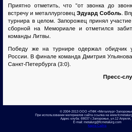
Приятно отметить, что "от звонка до звон
встречу и металлурговец
Эдуард Соболь
. В
турнира в целом. Запорожец принял участие
сборной на Мемориале и отметился заби
команды Литвы.
Победу же на турнире одержал обидчик у
России. В финале команда Дмитрия Ульянова
Санкт-Петербурга (3:0).
Пресс-слу
© 2004-2013 ООО «ПФК «Металлург-Запорожь
При использовании материалов сайта ссылка на www.fcmetalur
Адрес клуба: 69037 г.Запорожье, ул.12 Апреля,
E-mail: metalurg@fcmetalurg.com
Карта Сайта