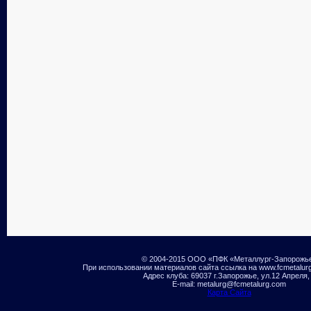
© 2004-2015 ООО «ПФК «Металлург-Запорожь
При использовании материалов сайта ссылка на www.fcmetalur
Адрес клуба: 69037 г.Запорожье, ул.12 Апреля,
E-mail: metalurg@fcmetalurg.com
Карта Сайта